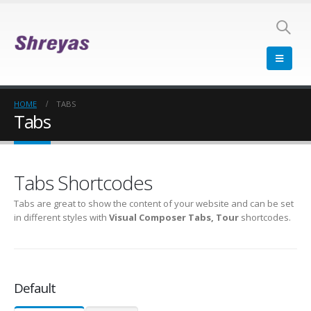
HOME
TABS
Tabs
Tabs Shortcodes
Tabs are great to show the content of your website and can be set
in different styles with
Visual Composer Tabs, Tour
shortcodes.
Default