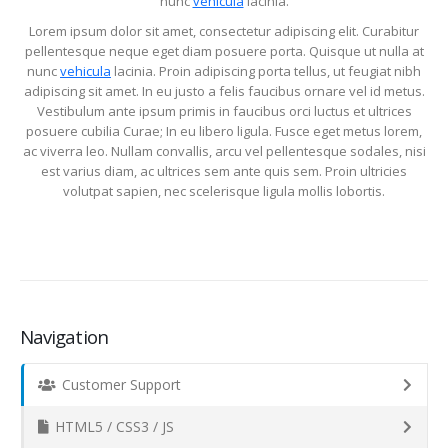
nunc
vehicula
lacinia.
Lorem ipsum dolor sit amet, consectetur adipiscing elit. Curabitur
pellentesque neque eget diam posuere porta. Quisque ut nulla at
nunc
vehicula
lacinia. Proin adipiscing porta tellus, ut feugiat nibh
adipiscing sit amet. In eu justo a felis faucibus ornare vel id metus.
Vestibulum ante ipsum primis in faucibus orci luctus et ultrices
posuere cubilia Curae; In eu libero ligula. Fusce eget metus lorem,
ac viverra leo. Nullam convallis, arcu vel pellentesque sodales, nisi
est varius diam, ac ultrices sem ante quis sem. Proin ultricies
volutpat sapien, nec scelerisque ligula mollis lobortis.
Navigation
Customer Support
HTML5 / CSS3 / JS